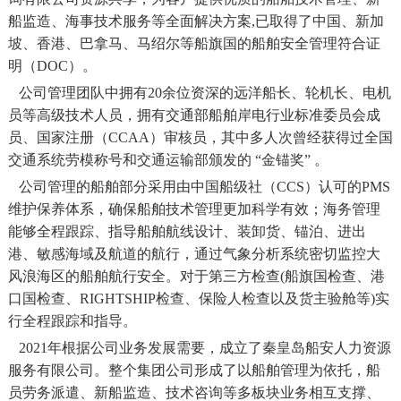
船监造、海事技术服务等全面解决方案,已取得了中国、新加
坡、香港、巴拿马、马绍尔等船旗国的船舶安全管理符合证
明（DOC）。
公司管理团队中拥有20余位资深的远洋船长、轮机长、电机
员等高级技术人员，拥有交通部船舶岸电行业标准委员会成
员、国家注册（CCAA）审核员，其中多人次曾经获得过全国
交通系统劳模称号和交通运输部颁发的 “金锚奖” 。
公司管理的船舶部分采用由中国船级社（CCS）认可的PMS
维护保养体系，确保船舶技术管理更加科学有效；海务管理
能够全程跟踪、指导船舶航线设计、装卸货、锚泊、进出
港、敏感海域及航道的航行，通过气象分析系统密切监控大
风浪海区的船舶航行安全。对于第三方检查(船旗国检查、港
口国检查、RIGHTSHIP检查、保险人检查以及货主验舱等)实
行全程跟踪和指导。
2021年根据公司业务发展需要，成立了秦皇岛船安人力资源
服务有限公司。整个集团公司形成了以船舶管理为依托，船
员劳务派遣、新船监造、技术咨询等多板块业务相互支撑、